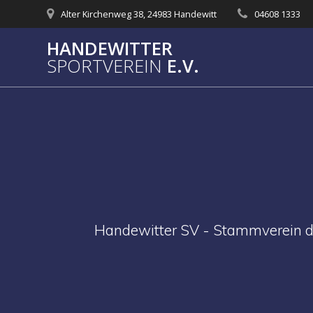
Skip
Alter Kirchenweg 38, 24983 Handewitt
04608 1333
to
content
HANDEWITTER
SPORTVEREIN
E.V.
Handewitter SV - Stammverein d