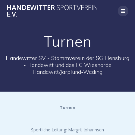
Skip
HANDEWITTER
SPORTVEREIN
to
E.V.
content
Turnen
Handewitter SV - Stammverein der SG Flensburg
- Handewitt und des FC Wiesharde
Handewitt/Jarplund-Weding
Turnen
Sportliche Leitung: Margrit Johannsen