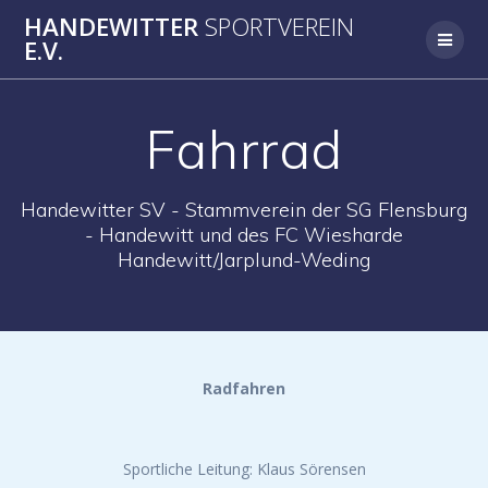
Skip
HANDEWITTER
SPORTVEREIN
to
E.V.
content
Fahrrad
Handewitter SV - Stammverein der SG Flensburg
- Handewitt und des FC Wiesharde
Handewitt/Jarplund-Weding
Radfahren
Sportliche Leitung: Klaus Sörensen